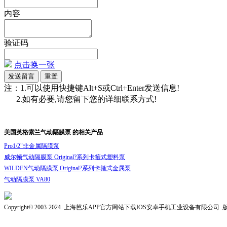
内容
验证码
点击换一张
注：1.可以使用快捷键Alt+S或Ctrl+Enter发送信息!
2.如有必要,请您留下您的详细联系方式!
美国英格索兰气动隔膜泵 的相关产品
Pro1/2"非金属隔膜泵
威尔顿气动隔膜泵 Original?系列卡箍式塑料泵
WILDEN气动隔膜泵 Original?系列卡箍式金属泵
气动隔膜泵 VA80
Copyright© 2003-2024
上海芭乐APP官方网站下载IOS安卓手机工业设备有限公司
版