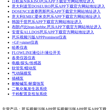
日机装NIKKISO芭乐APP下载官方网站地址进入
意大利道茨DOSEURO芭乐APP下载官方网站地址进入
DOSENCE道赛恩斯芭乐APP下载官方网站地址进入
意大利EMEC爱米克芭乐APP下载官方网站地址进入
韩国千世芭乐APP下载官方网站地址进入
布朗卢比bran-luebbe.芭乐APP下载官方网站地址进入
安度实ALLDOS芭乐APP下载官方网站地址进入
芭乐视频污版APPProminent仪表
+GF+signet仪表
哈希仪表
FLOWLINE液位计/液位开关
各类仪器仪表
电极/探头/传感器
软管泵/蠕动泵
气动隔膜泵
插桶泵
耐酸碱泵/耐腐蚀泵
二氧化氯发生器系统
干粉配置及投加系统
主营产品：
芭乐视频污版APP
芭乐视频污版APP芭乐APP下载